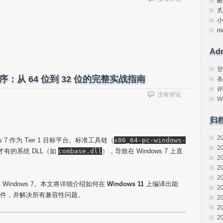
匿
爪
小
ni
Ad
登
t 程序：从 64 位到 32 位的完整实战指南
条
评
没有评论
W
归
2
ws 7 作为 Tier 1 目标平台。标准工具链（
x86_64-pc-windows-
2
 才有的系统 DLL（如
combase.dll
），导致在 Windows 7 上直
2
2
2
indows 7。本文将详细介绍如何在
Windows 11
上编译出能
2
件，并解决所有兼容性问题。
2
2
2