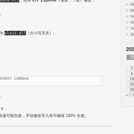
base.dll
。使用
CFF Explorer
（免费，
下载
）修改：
M
M
。
N
Ni
T
改为
ole32.dll
（大小写无关）。
自
20
日
2
9
indstr combase
16
23
30
« 7 
）。
？
数传递可能失效，手动修改导入表可确保 100% 生效。