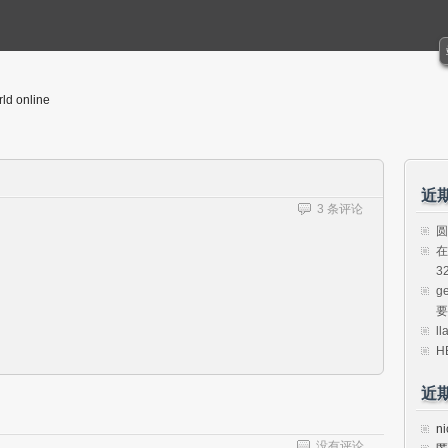
rld online
近
3 条评论
圆
在
3
g
要
l
H
近
ni
没有评论