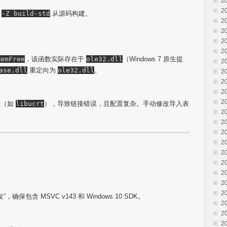
2
2
用
-Z build-std
从源码构建。
2
2
2
2
MemFree
，该函数实际存在于
ole32.dll
（Windows 7 原生提
2
ase.dll
重定向为
ole32.dll
。
2
2
2
2
赖（如
libucrt
），导致链接错误，且配置复杂。手动修改导入表
2
2
2
2
2
2
2
2
2
确保包含 MSVC v143 和 Windows 10 SDK。
2
2
2