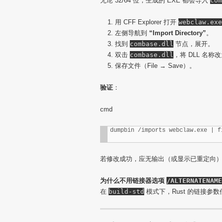
无论 32/64 位，生成的 EXE 都会导入
com
用 CFF Explorer 打开
webclaw.exe
左侧导航到
“Import Directory”
。
找到
combase.dll
节点，展开。
双击
combase.dll
，将 DLL 名称
保存文件（File → Save）。
验证
：
cmd
dumpbin /imports webclaw.exe | f
若修改成功，应无输出（或显示已重定向
为什么不用链接器选项
/ALTERNATENAME
在
build-std
模式下，Rust 的链接参