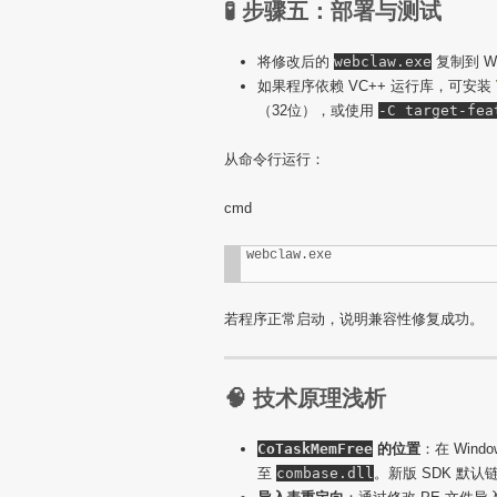
🧪 步骤五：部署与测试
将修改后的
webclaw.exe
复制到 Wi
如果程序依赖 VC++ 运行库，可安装
（32位），或使用
-C target-fea
从命令行运行：
cmd
webclaw.exe
若程序正常启动，说明兼容性修复成功。
🧠 技术原理浅析
CoTaskMemFree
的位置
：在 Wind
至
combase.dll
。新版 SDK 默