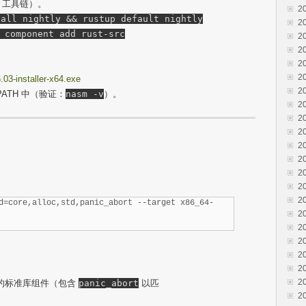
C 工具链）。
2
tall nightly && rustup default nightly
2
 component add rust-src
2
2
2
2
03-installer-x64.exe
2
PATH 中（验证：
nasm -v
）。
2
2
2
2
2
2
2
2
d=core,alloc,std,panic_abort --target x86_64-
2
2
2
2
2
2
的标准库组件（包含
panic_abort
以匹
2