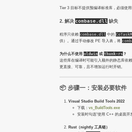
Tier 3 目标不提供预编译标准库，必须使
combase.dll
2. 解决
缺失
程序只依赖
combase.dll
中的
CoTask
供）。通过手动修改 PE 导入表，将
comb
为什么不使用
oldwin
或
thunk-rs
？
这些库在编译时可能引入额外的静态库依
更直接、可靠，且不增加运行时开销。
📦 步骤一：安装必要软件
Visual Studio Build Tools 2022
下载：
vs_BuildTools.exe
安装时勾选“使用 C++ 的桌面开发”，
Rust（nightly 工具链）