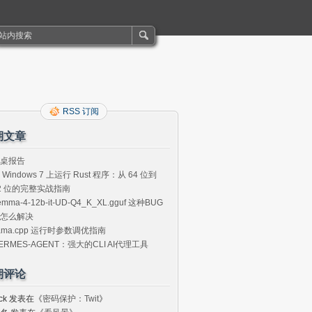
RSS 订阅
期文章
桌报告
 Windows 7 上运行 Rust 程序：从 64 位到
2 位的完整实战指南
emma-4-12b-it-UD-Q4_K_XL.gguf 这种BUG
怎么解决
lama.cpp 运行时参数调优指南
ERMES-AGENT：强大的CLI AI代理工具
期评论
ck
发表在《
密码保护：Twit
》