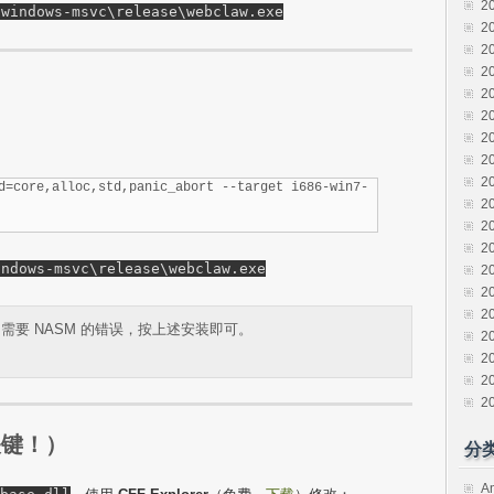
2
-windows-msvc\release\webclaw.exe
2
2
2
2
2
2
2
2
d=core,alloc,std,panic_abort --target i686-win7-
2
2
2
indows-msvc\release\webclaw.exe
2
2
2
需要 NASM 的错误，按上述安装即可。
2
2
2
2
关键！）
分
A