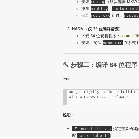
安装
rustup
（默认选择 MSV
添加
nightly
：
rustup ins
安装
rust-src
组件：
rustup
NASM（仅 32 位编译需要）
下载 64 位安装程序：
nasm-2.16.
安装并确保
nasm.exe
在系统 
🔨 步骤二：编译 64 位程序
cmd
cargo +nightly build -Z build-st
win7-windows-msvc --release
说明
：
-Z build-std=...
指定需要构建
配
panic="abort"
）。