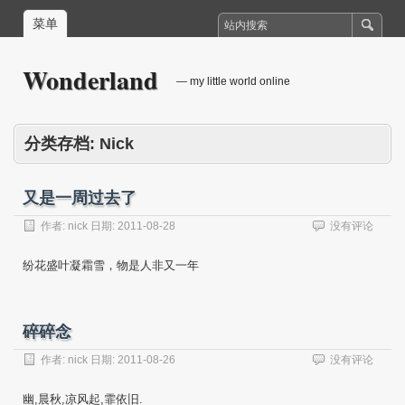
菜单
Wonderland
— my little world online
分类存档:
Nick
又是一周过去了
作者:
nick
日期:
2011-08-28
没有评论
纷花盛叶凝霜雪，物是人非又一年
碎碎念
作者:
nick
日期:
2011-08-26
没有评论
幽,晨秋,凉风起,霏依旧.