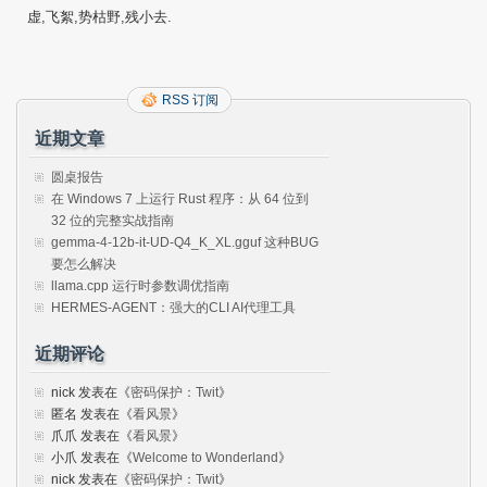
虚,飞絮,势枯野,残小去.
RSS 订阅
近期文章
圆桌报告
在 Windows 7 上运行 Rust 程序：从 64 位到
32 位的完整实战指南
gemma-4-12b-it-UD-Q4_K_XL.gguf 这种BUG
要怎么解决
llama.cpp 运行时参数调优指南
HERMES-AGENT：强大的CLI AI代理工具
近期评论
nick
发表在《
密码保护：Twit
》
匿名
发表在《
看风景
》
爪爪
发表在《
看风景
》
小爪
发表在《
Welcome to Wonderland
》
nick
发表在《
密码保护：Twit
》